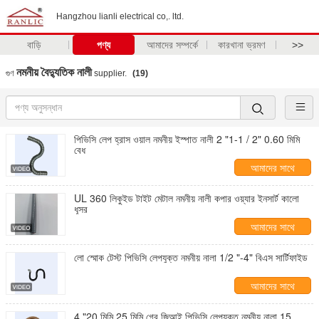
Hangzhou lianli electrical co,. ltd.
বাড়ি
পণ্য
আমাদের সম্পর্কে
কারখানা ভ্রমণ
>>
নমনীয় বৈদ্যুতিক নালী
গুণ
supplier.
(19)
পিভিসি লেপ হ্রাস ওয়াল নমনীয় ইস্পাত নালী 2 "1-1 / 2" 0.60 মিমি
বেধ
আমাদের সাথে
যোগাযোগ করুন
UL 360 লিকুইড টাইট মেটাল নমনীয় নালী কপার ওয়্যার ইনসার্ট কালো
ধূসর
আমাদের সাথে
যোগাযোগ করুন
লো স্মোক টেস্ট পিভিসি লেপযুক্ত নমনীয় নালা 1/2 "-4" বিএস সার্টিফাইড
আমাদের সাথে
যোগাযোগ করুন
4 "20 মিমি 25 মিমি গ্রে জিআই পিভিসি লেপযুক্ত নমনীয় নালা 15