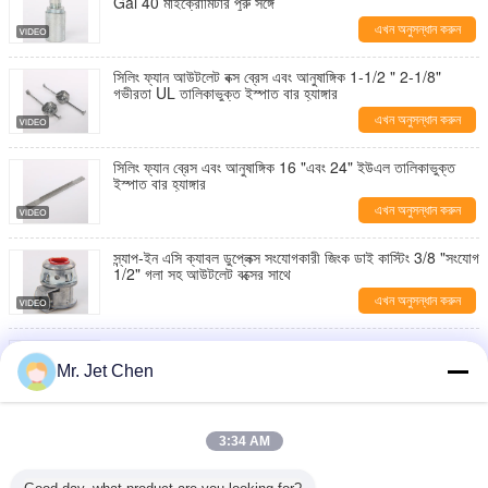
Gal 40 মাইক্রোমিটার পুরু সঙ্গে
এখন অনুসন্ধান করুন
সিলিং ফ্যান আউটলেট বক্স ব্রেস এবং আনুষাঙ্গিক 1-1/2 " 2-1/8"
গভীরতা UL তালিকাভুক্ত ইস্পাত বার হ্যাঙ্গার
এখন অনুসন্ধান করুন
সিলিং ফ্যান ব্রেস এবং আনুষাঙ্গিক 16 "এবং 24" ইউএল তালিকাভুক্ত
ইস্পাত বার হ্যাঙ্গার
এখন অনুসন্ধান করুন
স্ন্যাপ-ইন এসি ক্যাবল ডুপ্লেক্স সংযোগকারী জিংক ডাই কাস্টিং 3/8 "সংযোগ
1/2" গলা সহ আউটলেট বক্সের সাথে
এখন অনুসন্ধান করুন
ইউএল তালিকাভুক্ত গ্যালভানাইজড ইস্পাত আউটলেট বক্স কাদা রিং এক
গ্যাং থেকে তিন গ্যাং axwill
Mr. Jet Chen
এখন অনুসন্ধান করুন
স্টিল লকনাট 1/2" থেকে 4" , UL E350597 সহ স্ক্রু কাপলিং EMT
3:34 AM
কন্ডুইট ফিটিং সেট করুন
এখন অনুসন্ধান করুন