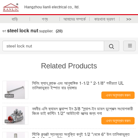
Hangzhou lianli electrical co,. ltd.
বাড়ি
পণ্য
আমাদের সম্পর্কে
কারখানা ভ্রমণ
>>
steel lock nut
গুণ
supplier.
(20)
Related Products
সিলিং ফ্যান ব্র্যাঞ্চ এবং আনুষাঙ্গিক 1-1/2 " 2-1/8" গভীরতা UL
তালিকাভুক্ত ইস্পাত বার হ্যাঙ্গার
এখন অনুসন্ধান করুন
নমনীয় এসি ক্যাবল ক্ল্যাম্প ইন 3/8 "স্ন্যাপ-ইন ডাবল ডুপ্লেক্স সংযোগকারী
জিংক ডাই কাস্টিং 1/2" আউটলেট বক্সের জন্য গলা
এখন অনুসন্ধান করুন
স্টিকি কন্ডাক্ট স্তনবৃন্ত সংযুক্তি কনুই 1/2 "থেকে 6" উল তালিকাভুক্ত