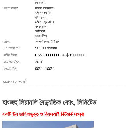
বিক্রেতা
প্রধান বাজার:
উত্তর আমেরিকা
দক্ষিণ আমেরিকা
পূর্ব এশিয়া
দক্ষিণ - পূর্ব এশিয়া
মধ্যপ্রাচ্য
আফ্রিকা
ত্তশেনিআ
ব্র্যান্ড:
এক্সওয়িল এবং র্যানলিক
এমপ্লয়িজ নং:
50~100সম্প্রদায়
বার্ষিক বিক্রয়:
US$ 10000000 - US$ 15000000
বছর প্রতিষ্ঠিত:
2010
রপ্তানি পিসি:
90% - 100%
আমাদের সম্পর্কে
হাংজহু লিয়ানলি বৈদ্যুতিক কোং, লিমিটেড
একটি উল তালিকাভুক্ত ও বিএসআই কিটমার্ক সংস্থা