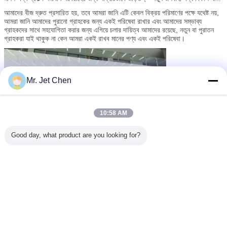
সাধারণ জলবাহী পণ্য উন্নতিতে।
আমাদের বীজ দ্রুত প্রসারিত হয়, তবে আমরা জানি এটি কেবল বিক্রয় পরিমাণের পক্ষে যথেষ্ট নয়,
আমরা জানি আমাদের পুরানো গ্রাহকের জন্য একই পরিষেবা রাখার এবং আমাদের সম্ভাব্য
গ্রাহকদের সাথে সহযোগিতা করার জন্য এগিয়ে চলার দায়িত্ব আমাদের রয়েছে, নতুন বা পুরাতন
গ্রাহকরা যাই থাকুক না কেন আমরা একই রাখব মানের পণ্য এবং একই পরিষেবা।
Mr. Jet Chen
10:58 AM
Good day, what product are you looking for?
পণ্য:
ইএমটি কনডুট, আইএমসি কনডুট, রিজিড কনডুট, বিএস 4568 কন্ডুইট, বিএস 31 কনডুট, স্টিল
অ্যাকসেসরিজস, এন্ডু।ডাই কাস্টিং কন্ডুইট ফিটিং, জিংক ডাই কাস্টিং কন্ডুয়েট ফিটিং, ব্রাস
অ্যাকসেসরিজ, নমনীয় দপ্তর, ইত্যাদি