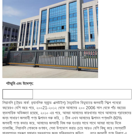
পটভূমি এবং উদ্দেশ্য:
লিয়ানলি (ট্রেড মার্ক: র‌্যানলিক অ্যান্ড এক্সউইল) বৈদ্যুতিক বিদ্যুতের জলবাহী শিল্পে পনেরো
বছরেরও বেশি বছর পরে, ২০০21-২০১২ থেকে আমাদের ২০০ 2006 সাল থেকে পাঁচ বছরের
ব্যবসায়িক অভিজ্ঞতা রয়েছে, ২০১০ এর পরে, আমরা আমাদের কারখানার সাথে আমাদের গ্রাহকদের
জন্য সাধারণ জলবাহী পণ্য উত্পাদন শুরু করি, । ঠিক এখন আমাদের উত্পাদন পণ্যগুলি 80%
জলবাহী পণ্য কভার করে, আমাদের জলবাহী বিজ শুরু হওয়ার সাথে সাথে আমরা মানের দিকে
তাকাচ্ছি, লিয়ানলি লোককে গুণমান, সেবা উপভোগ করার চেয়ে আরও বেশি কিছু করে।সংস্থাটি
মানসম্পন্ন প্রকল্প সমাধান সরবরাহের জন্য সক্রিয়ভাবে জড়িত 、 নতুন জলবাহী পণ্য বিকাশ এবং