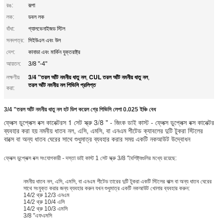
রঙ:
রূপা
লক:
ডবল লক
বাঁধা:
গ্যালভেনাইজড স্টিল
সনদপত্র:
সিইউএল এবং উল
দেশ:
কানাডা এবং মার্কিন যুক্তরাষ্ট্র
আয়তন:
3/8 "-4"
3/4 "তরল আঁট নমনীয় ধাতু নল
CUL তরল আঁট নমনীয় ধাতু নল
লক্ষণীয়
,
,
তরল আঁট নমনীয় নল পিভিসি প্রলিপ্ত
করা:
3/4 "তরল আঁট নমনীয় ধাতু নল হট ডিপ কয়েল গ্রে পিভিসি লেপা 0.025 ইঞ্চি বেধ
ফ্লেক্স ডুপ্লেক্স বক্স কানেক্টরস 1 সেট স্ক্রু 3/8 " - জিংক ডাই কাস্ট - ফ্লেক্স ডুপ্লেক্স বক্স কানেক্টর
ব্যবহার করা হয় নমনীয় ধাতব নল, এসি, এমসি, বা এনএম শীটেড ক্যাবলের দুটি টুকরা স্টিলের
বাক্সে বা অন্য ধাতব ঘেরের সাথে শুধুমাত্র ব্যবহার করার সময় একটি নকআউট উদ্বোধন
ফ্লেক্স ডুপ্লেক্স বক্স সংযোগকারী - দস্তা ডাই কাস্ট 1 সেট স্ক্রু 3/8 "বৈশিষ্ট্যগুলির মধ্যে রয়েছে:
নমনীয় ধাতব নল, এসি, এমসি, বা এনএম শীটেড তারের দুটি টুকরা একটি স্টিলের বাক্স বা অন্য ধাতব ঘেরের
সাথে সংযুক্ত করার জন্য ব্যবহার করুন যখন শুধুমাত্র একটি নকআউট খোলার ব্যবহার করুন:
14/2 থ্রু 12/3 এনএম
14/2 থ্রু 10/4 এসি
14/2 থ্রু 10/3 এমসি
3/8 "এফএমসি