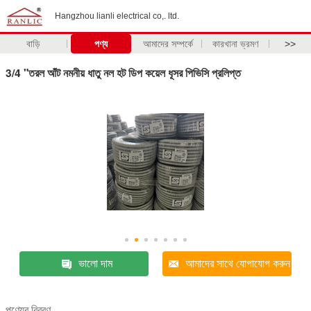
Hangzhou lianli electrical co,. ltd.
বাড়ি
পণ্য
আমাদের সম্পর্কে
কারখানা ভ্রমণ
>>
3/4 "তরল আঁট নমনীয় ধাতু নল হট ডিপ কয়েল ধূসর পিভিসি প্রলিপ্ত
ভালো দাম
আমাদের সাথে যোগাযোগ করুন
পণ্যের বিবরণ