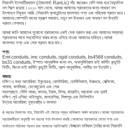
লিয়ানলি ইলেকট্রিক্যাল (ট্রেডমার্ক: RanLic) পাঁচ বছরেরও বেশি সময় ধরে বৈদ্যুতিক
নল শিল্পে রয়েছে।২০১০ সাল থেকে, আমরা আমাদের গ্রাহকদের জন্য সাধারণ নল
উৎপাদনে নিযুক্ত আছি।লিয়ানলি ক্লায়েন্টদের মানসম্মত পণ্য এবং পরিষেবা প্রদান করে।
আমাদের কোম্পানি মানের প্রকল্প সমাধান, নতুন নল উন্নয়ন এবং সাধারণ নল উন্নতি
প্রদান পেশাদার।
আমরা জানি আমাদের পুরোনো গ্রাহকদের একই সেবা প্রদান করা এবং আমাদের সম্ভাব্য
গ্রাহকদের সাথে সহযোগিতা করার জন্য এগিয়ে যাওয়া আমাদের দায়িত্ব।আমরা
মানসম্মত পণ্য এবং সেবা প্রদান করে যাব।
পণ্য:
Emt conduits, imc conduits, rigid conduits, bs4568 conduits,
bs31 conduits, ইস্পাত আনুষাঙ্গিক জন্য নল, অ্যালুমিনিয়াম ডাই কাস্টিং কন্ডুইট
ফিটিং, জিংক ডাই কাস্টিং কন্ডুইট ফিটিং, ব্রাস আনুষাঙ্গিক, নমনীয় নল ইত্যাদি।
বাজার:
দক্ষিণ ও মধ্য আমেরিকা: ইকুয়েডর, কোস্টারিকা, ডোমিনিকানা, উরুগুয়ে, মেক্সিকো,
পানামা, কলম্বিয়া, ভেনেজুয়েলা এবং পেরু
মধ্যপ্রাচ্য: সৌদি আরব, কাতার, ইরাক, মিশর, বাহরাইন, মরক্কো এবং দুবাই
দক্ষিণ -পূর্ব এশিয়া: থাইল্যান্ড, মালয়েশিয়া, সিঙ্গাপুর এবং ফিলিপাইন
উত্তর আমেরিকা: যুক্তরাষ্ট্র ও কানাডা
4 বছরের বিকাশের পরে, লিয়ানলি এই ক্ষেত্রে সমৃদ্ধ অভিজ্ঞতা অর্জন করেছেন।আমরা গ্রাহকদের
প্রয়োজনীয়তা অনুযায়ী সব ধরনের পণ্য উৎপাদন করছি।আমাদের গ্রাহকদের যোগ্য পণ্য এবং
উজ্জ্বল ভবিষ্যৎ তৈরির জন্য লিয়ানলি
সর্বোত্তম পরিষেবা প্রদান করা আমাদের প্রতিশ্রুতি।