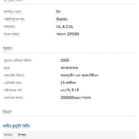
উৎপত্তি স্থল:
চীন
পরিচিতিমুলক নাম:
Ranlic
সাক্ষ্যদান:
UL & CUL
মডেল নম্বার:
আরএল- DP090
প্রদান
ন্যূনতম চাহিদার পরিমাণ:
2000
মূল্য:
আলোচনাযোগ্য
প্যাকেজিং বিবরণ:
অভ্যন্তরীণ এবং প্রধান সিটিএন
ডেলিভারি সময়:
15 কার্যদিবস
পরিশোধের শর্ত:
এল / সি, টি / টি
যোগানের ক্ষমতা:
200000nos / সপ্তাহ
বিবরণ
নমনীয় কন্ডুইট ফিটিং
উপাদান:
ইস্পাত