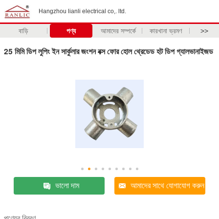
Hangzhou lianli electrical co,. ltd.
বাড়ি
পণ্য
আমাদের সম্পর্কে
কারখানা ভ্রমণ
>>
25 মিমি ডিপ লুপিং ইন সার্কুলার জংশন বক্স ফোর হোল থ্রেডেড হট ডিপ গ্যালভানাইজড
ভালো দাম
আমাদের সাথে যোগাযোগ করুন
পণ্যের বিবরণ