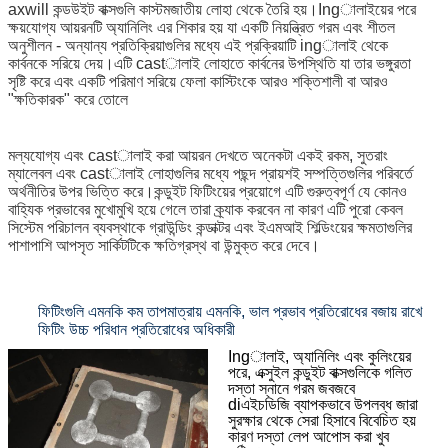
axwill কন্ডউইট বাক্সগুলি কাস্টমজাতীয় লোহা থেকে তৈরি হয়।Ingালাইয়ের পরে
ক্ষয়যোগ্য আয়রনটি অ্যানিলিং এর শিকার হয় যা একটি নিয়ন্ত্রিত গরম এবং শীতল
অনুশীলন - অন্যান্য প্রতিক্রিয়াগুলির মধ্যে এই প্রক্রিয়াটি ingালাই থেকে
কার্বনকে সরিয়ে দেয়।এটি castালাই লোহাতে কার্বনের উপস্থিতি যা তার ভঙ্গুরতা
সৃষ্টি করে এবং একটি পরিমাণ সরিয়ে ফেলা কাস্টিংকে আরও শক্তিশালী বা আরও
"ক্ষতিকারক" করে তোলে
মল্যযোগ্য এবং castালাই করা আয়রন দেখতে অনেকটা একই রকম, সুতরাং
ম্যালেবল এবং castালাই লোহাগুলির মধ্যে পছন্দ প্রায়শই সম্পত্তিগুলির পরিবর্তে
অর্থনীতির উপর ভিত্তি করে।কন্ডুইট ফিটিংয়ের প্রয়োগে এটি গুরুত্বপূর্ণ যে কোনও
বাহ্যিক প্রভাবের মুখোমুখি হয়ে গেলে তারা ক্র্যাক করবেন না কারণ এটি পুরো কেবল
সিস্টেম পরিচালন ব্যবস্থাকে গ্রাউন্ডিং কন্ডাক্টর এবং ইএমআই শিল্ডিংয়ের ক্ষমতাগুলির
পাশাপাশি আপসৃত সার্কিটটিকে ক্ষতিগ্রস্থ বা উন্মুক্ত করে দেবে।
ফিটিংগুলি এমনকি কম তাপমাত্রায় এমনকি, ভাল প্রভাব প্রতিরোধের বজায় রাখে
ফিটিং উচ্চ পরিধান প্রতিরোধের অধিকারী
Ingালাই, অ্যানিলিং এবং কুলিংয়ের
পরে, এক্সুইল কন্ডুইট বাক্সগুলিকে গলিত
দস্তা স্নানে গরম জবজবে
diএইচডিজি ব্যাপকভাবে উপলব্ধ জারা
সুরক্ষার থেকে সেরা হিসাবে বিবেচিত হয়
কারণ দস্তা লেপ আপোস করা খুব