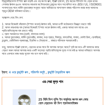
প্রিফ্র্যাব্রিকেশন ইস্পাত বাক্স বন্ধনী এবং খড় জংশন বাক্স, স্ট্রাক্ট চ্যানেল, 15 বছরের ইতিহাস সহ থ্রেড রডের
পেশাদার উত্পাদন aএবং আমাদের কারখানা বহু বিশ্বখ্যাত ব্র্যান্ডের সাথে সহযোগিতা করে।BSI / UL / ISO9001
শংসাপত্রের সাথে মার্কিন যুক্তরাজ্য সংযুক্ত আরব আমিরাতের আপস্কেল বাজার পরিবেশন করার জন্য আমাদের
প্রচুর OEM অভিজ্ঞতা রয়েছে।
অ্যাক্সেস বেছে নিন কেন:
1. আমরা নিজেরাই কাঁচামাল (ইস্পাত কয়েল) উত্পাদন করি, আমরা গুণটি কঠোরভাবে নিয়ন্ত্রণ করতে পারি
2. আসল কারখানার দাম (আমরা নিজেরাই ইস্পাত কয়েল উত্পাদন করি, এজন্য আমরা ভাল মানের এবং
প্রতিযোগিতামূলক দাম রাখতে পারি)
৩. দ্রুত সরবরাহের সময় (দুবাই, কাতারের গুদাম)
৪. আমরা যুক্তরাজ্য, মার্কিন যুক্তরাষ্ট্র, কানাডা, মধ্য প্রাচ্য, সিঙ্গাপুর, মালয়েশিয়া, পানামা, কোস্টা রিকা, ক্লোম্বিয়া,
হন্ডুরাস, ডোমিনিকান প্রজাতন্ত্র, ত্রিনিদা ও টোব্যাকো ... বাজারে পরিপক্ক সরবরাহকারী।
বন্ধু, আমাদের স্ট্রাক্ট চ্যানেল, থ্রেডেড রডের সাথে কি আপনার আগ্রহ আছে? হ্যাঁ দয়া করে এটি আমাদের কাছে
প্রেরণ করুন আমরা আপনার জন্য একটি অত্যন্ত প্রতিযোগিতামূলক মূল্য গণনা করি e আমরা ভবিষ্যতে আপনার
সাথে একসাথে কাজ করার সুযোগ পাব বলে আশা করি।
4 ওয়ে কন্ডুইট বক্স
পরিদর্শন কনুই
কন্ডুইট বৈদ্যুতিক বাক্স
ট্যাগ:
,
,
এর সেরা মূল্য পান
25 মিমি ডিপ লুপিং ইন সার্কুলার জংশন বক্স ফোর
হোল থ্রেডেড হট ডিপ গ্যালভানাইজড