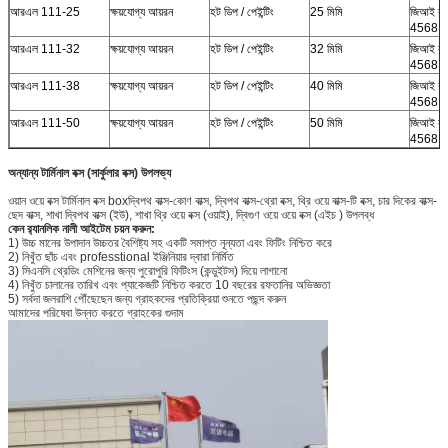
আরএল 111-25
ক্ষয়যোগ্য আয়রন
হট ডিপ / পেইন্টিং
25 মিমি
জিআই কন
4568 ক্
আরএল 111-32
ক্ষয়যোগ্য আয়রন
হট ডিপ / পেইন্টিং
32 মিমি
জিআই কন
4568 ক্
আরএল 111-38
ক্ষয়যোগ্য আয়রন
হট ডিপ / পেইন্টিং
40 মিমি
জিআই কন
4568 ক্
আরএল 111-50
ক্ষয়যোগ্য আয়রন
হট ডিপ / পেইন্টিং
50 মিমি
জিআই কন
4568 ক্
অন্যান্য টার্মিনাল বক্স (সার্কুলার বক্স) উপলভ্য
ওয়ান ওয়ে বক্স টার্মিনাল বক্স boxদ্বিপথ বাক্স-কোণ বাক্স, দ্বিপথ বাক্স-থ্রো বক্স, থ্রি ওয়ে বাক্স-টি বক্স, চার দিকের বাক্স-
ছেদ বাক্স, শাখা দ্বিপথ বাক্স (ইউ), শাখা থ্রি ওয়ে বক্স (ওয়াই), দ্বিগুণ ওয়ে ওয়ে বক্স (এইচ ) উপলব্ধ
কেন র‌্যানলিক নালী আইটেম চয়ন করুন:
1) উচ্চ মানের উপাদান উচ্চতর বৈশিষ্ট্য সহ একটি সমাপ্ত নূন্যতা এবং ফিটিং নিশ্চিত করে
2) নিখুঁত ছাঁচ এবং professtional ইঞ্জিনিয়ার দ্বারা নির্মিত
3) সিএনসি থ্রেডিং মেশিনের জন্য পুরোপুরি ফিটিংস (কন্ডুইটস) দিয়ে লাগানো
4) নিখুঁত চালানের তারিখ এবং প্যাকেজটি নিশ্চিত করতে 10 বছরের রফতানির অভিজ্ঞতা
5) সর্বদা জলরাশি পৌঁছেছেন জন্য গ্রাহকদের প্রতিক্রিয়া শুনতে পছন্দ করুন
আমাদের পরিষেবা উন্নত করতে গ্রাহকের গুদাম