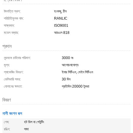
উৎপত্তি স্থল:
হংকজু, চীন
পরিচিতিমুলক নাম:
RANLIC
সাক্ষ্যদান:
ISO9001
মডেল নম্বার:
আরএল 818
প্রদান
ন্যূনতম চাহিদার পরিমাণ:
3000 নং
মূল্য:
আলোচনাযোগ্য
প্যাকেজিং বিবরণ:
ইনার সিটিএন, মেইন সিটিএন
ডেলিভারি সময়:
30 দিন
যোগানের ক্ষমতা:
প্রতিদিন 20000 টুকরা
বিবরণ
নালী জংশন বক্স
শেষ:
হট ডিপ বা পেইন্টিং
রঙিন:
সাদা