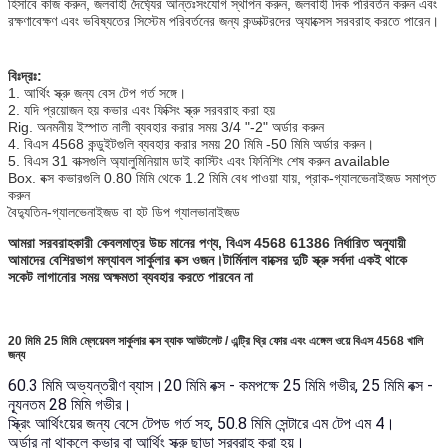
হিসাবে কাজ করুন, জলবাহী দৈর্ঘ্যের আন্তঃসংযোগ স্থাপন করুন, জলবাহী দিক পরিবর্তন করুন এবং
রক্ষণাবেক্ষণ এবং ভবিষ্যতের সিস্টেম পরিবর্তনের জন্য কন্ডাক্টরদের অ্যাক্সেস সরবরাহ করতে পারেন।
বিঃদ্রঃ:
1. আর্থিং স্ক্রু জন্য বেস টেপ গর্ত সঙ্গে।
2. যদি প্রয়োজন হয় কভার এবং ফিক্সিং স্ক্রু সরবরাহ করা হয়
Rig. অনমনীয় ইস্পাত নালী ব্যবহার করার সময় 3/4 "-2" অর্ডার করুন
4. বিএস 4568 কন্ডুইটগুলি ব্যবহার করার সময় 20 মিমি -50 মিমি অর্ডার করুন।
5. বিএস 31 বাক্সগুলি অ্যালুমিনিয়াম ডাই কাস্টিং এবং ফিনিশিং শেষ করুন available
Box. বক্স কভারগুলি 0.80 মিমি থেকে 1.2 মিমি বেধ পাওয়া যায়, প্রাক-গ্যালভেনাইজড সমাপ্ত
করুন
বৈদ্যুতিন-গ্যালভেনাইজড বা হট ডিপ গ্যালভানাইজড
আমরা সরবরাহকারী কেবলমাত্র উচ্চ মানের পণ্য, বিএস 4568 61386 নির্ধারিত অনুযায়ী
আমাদের বেশিরভাগ মল্যাবল সার্কুলার বক্স ওজন।টার্মিনাল বাক্সের দুটি স্ক্রু সর্বদা একই থাকে
সকেট লাগানোর সময় অক্ষমতা ব্যবহার করতে পারবেন না
20 মিমি 25 মিমি ম্লেয়েবল সার্কুলার বক্স ব্যাক আউটলেট / এন্ট্রি থ্রি ফোর এবং এঙ্গেল ওয়ে বিএস 4568 খালি
জন্য
60.3 মিমি অভ্যন্তরীণ ব্যাস।20 মিমি বক্স - কমপক্ষে 25 মিমি গভীর, 25 মিমি বক্স -
ন্যূনতম 28 মিমি গভীর।
স্ক্রিং আর্থিংয়ের জন্য বেসে টেপড গর্ত সহ, 50.8 মিমি সেন্টারে এম টেপ এম 4।
অর্ডার না থাকলে কভার বা আর্থিং স্ক্রু ছাড়া সরবরাহ করা হয়।