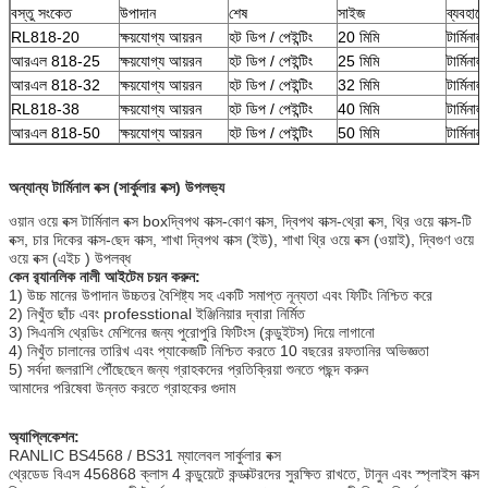
বস্তু সংকেত
উপাদান
শেষ
সাইজ
ব্যবহারে
RL818-20
ক্ষয়যোগ্য আয়রন
হট ডিপ / পেইন্টিং
20 মিমি
টার্মিনাল
আরএল 818-25
ক্ষয়যোগ্য আয়রন
হট ডিপ / পেইন্টিং
25 মিমি
টার্মিনাল
আরএল 818-32
ক্ষয়যোগ্য আয়রন
হট ডিপ / পেইন্টিং
32 মিমি
টার্মিনাল
RL818-38
ক্ষয়যোগ্য আয়রন
হট ডিপ / পেইন্টিং
40 মিমি
টার্মিনাল
আরএল 818-50
ক্ষয়যোগ্য আয়রন
হট ডিপ / পেইন্টিং
50 মিমি
টার্মিনাল
অন্যান্য টার্মিনাল বক্স (সার্কুলার বক্স) উপলভ্য
ওয়ান ওয়ে বক্স টার্মিনাল বক্স boxদ্বিপথ বাক্স-কোণ বাক্স, দ্বিপথ বাক্স-থ্রো বক্স, থ্রি ওয়ে বাক্স-টি
বক্স, চার দিকের বাক্স-ছেদ বাক্স, শাখা দ্বিপথ বাক্স (ইউ), শাখা থ্রি ওয়ে বক্স (ওয়াই), দ্বিগুণ ওয়ে
ওয়ে বক্স (এইচ ) উপলব্ধ
কেন র‌্যানলিক নালী আইটেম চয়ন করুন:
1) উচ্চ মানের উপাদান উচ্চতর বৈশিষ্ট্য সহ একটি সমাপ্ত নূন্যতা এবং ফিটিং নিশ্চিত করে
2) নিখুঁত ছাঁচ এবং professtional ইঞ্জিনিয়ার দ্বারা নির্মিত
3) সিএনসি থ্রেডিং মেশিনের জন্য পুরোপুরি ফিটিংস (কন্ডুইটস) দিয়ে লাগানো
4) নিখুঁত চালানের তারিখ এবং প্যাকেজটি নিশ্চিত করতে 10 বছরের রফতানির অভিজ্ঞতা
5) সর্বদা জলরাশি পৌঁছেছেন জন্য গ্রাহকদের প্রতিক্রিয়া শুনতে পছন্দ করুন
আমাদের পরিষেবা উন্নত করতে গ্রাহকের গুদাম
অ্যাপ্লিকেশন:
RANLIC BS4568 / BS31 ম্যালেবল সার্কুলার বক্স
থ্রেডেড বিএস 456868 ক্লাস 4 কন্ডুয়েটে কন্ডাক্টরদের সুরক্ষিত রাখতে, টানুন এবং স্প্লাইস বাক্স