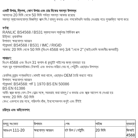
একটি উপায়, দ্বিপথ, কোণ উপায় এবং চার দিকের সমস্ত উপলব্ধ
আমাদের 20 মিমি থেকে 50 মিমি পর্যন্ত সমস্ত আকার রয়েছে
সমস্ত ম্যালেবলযোগ্য বিজ্ঞপ্তি বাক্স সি / ডাব্লু কভার এবং গসকেটগুলি অর্ডার দেওয়ার পরে পুনরুক্তি আশা করে
বর্ণনা:
RANLIC BS4568 / BS31 ম্যাললেবল সার্কুলার টার্মিনাল বক্স
চিহ্নিত: র‌্যানলিক
উপাদান: ক্ষয়যোগ্য আয়রন
স্ট্যান্ডার্ড: BS4568 / BS31 / IMC / RIGID
আকার: 20 মিমি থেকে 50 মিমি (বিএস 4568 নাল) 3/4 "থেকে 2" (আইএমসি অনমনীয় জলবাহী)
সাধারণ:
বিএস 4568 এবং বিএস 31 ক্লাস 4 কন্ডুইট পাইপের জন্য ব্যবহৃত হয়
গরম ডুব গ্যালভানাইজড টেকসই এবং কখনও মরিচা দেয় না, পেইন্টিং এছাড়াও উপলব্ধ
রেনলিক ব্র্যান্ড পণ্যগুলিতে খোদাই করা থাকে, এছাড়াও OEM তৈরি করতে পারে
উপাদান: ক্ষয়যোগ্য আয়রন
স্ট্যান্ডার্ড: BS4568: পার্ট 1 1970 BS EN 50086
BS EN 61386
অর্থিং স্ক্রু জন্য বেস টেপ হোল্ড সঙ্গে, সরবরাহ করা ডাব্লু / ও কভার এবং স্ক্রু আদেশ না দেওয়া হয়
আকার: 20 মিমি -50 মিমি
কেও: একপথে চার পথে, পরিদর্শন বাঁক, ইনপেসেকশন কনুই এবং টিইই
চরিত্র এবং ডাইমেনশন:
বস্তু সংকেত
উপাদান
শেষ
সাইজ
ব্যবহারের
আরএল 111-20
ক্ষয়যোগ্য আয়রন
হট ডিপ / পেইন্টিং
20 মিমি
জিআই কন
4568 ক্