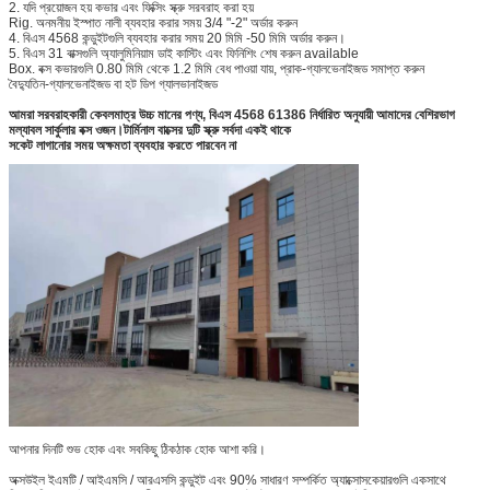
2. যদি প্রয়োজন হয় কভার এবং ফিক্সিং স্ক্রু সরবরাহ করা হয়
Rig. অনমনীয় ইস্পাত নালী ব্যবহার করার সময় 3/4 "-2" অর্ডার করুন
4. বিএস 4568 কন্ডুইটগুলি ব্যবহার করার সময় 20 মিমি -50 মিমি অর্ডার করুন।
5. বিএস 31 বাক্সগুলি অ্যালুমিনিয়াম ডাই কাস্টিং এবং ফিনিশিং শেষ করুন available
Box. বক্স কভারগুলি 0.80 মিমি থেকে 1.2 মিমি বেধ পাওয়া যায়, প্রাক-গ্যালভেনাইজড সমাপ্ত করুন
বৈদ্যুতিন-গ্যালভেনাইজড বা হট ডিপ গ্যালভানাইজড
আমরা সরবরাহকারী কেবলমাত্র উচ্চ মানের পণ্য, বিএস 4568 61386 নির্ধারিত অনুযায়ী আমাদের বেশিরভাগ
মল্যাবল সার্কুলার বক্স ওজন।টার্মিনাল বাক্সের দুটি স্ক্রু সর্বদা একই থাকে
সকেট লাগানোর সময় অক্ষমতা ব্যবহার করতে পারবেন না
আপনার দিনটি শুভ হোক এবং সবকিছু ঠিকঠাক হোক আশা করি।
অক্সউইল ইএমটি / আইএমসি / আরএসসি কন্ডুইট এবং 90% সাধারণ সম্পর্কিত অ্যাক্সোসকেয়ারগুলি একসাথে