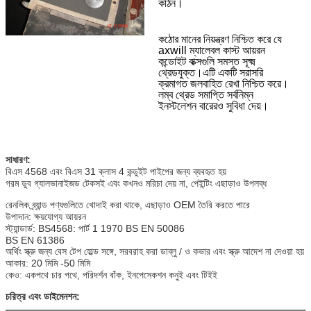
কঠিন।
কঠোর মানের নিয়ন্ত্রণ নিশ্চিত করে যে
axwill ম্যালেবল কাস্ট আয়রন
কন্ডোইট বাক্সগুলি সমস্ত সূক্ষ্ম
থ্রেডযুক্ত।এটি একটি সরাসরি
ক্রমাগত জলবাহিত রেখা নিশ্চিত করে।
লম্ব থ্রেড সমাপ্তি সর্বনিম্ন
ইনস্টলেশন বারেরও সুবিধা দেয়।
সাধারণ:
বিএস 4568 এবং বিএস 31 ক্লাস 4 কন্ডুইট পাইপের জন্য ব্যবহৃত হয়
গরম ডুব গ্যালভানাইজড টেকসই এবং কখনও মরিচা দেয় না, পেইন্টিং এছাড়াও উপলব্ধ
রেনলিক ব্র্যান্ড পণ্যগুলিতে খোদাই করা থাকে, এছাড়াও OEM তৈরি করতে পারে
উপাদান: ক্ষয়যোগ্য আয়রন
স্ট্যান্ডার্ড: BS4568: পার্ট 1 1970 BS EN 50086
BS EN 61386
অর্থিং স্ক্রু জন্য বেস টেপ হোল্ড সঙ্গে, সরবরাহ করা ডাব্লু / ও কভার এবং স্ক্রু আদেশ না দেওয়া হয়
আকার: 20 মিমি -50 মিমি
কেও: একপথে চার পথে, পরিদর্শন বাঁক, ইনপেসেকশন কনুই এবং টিইই
চরিত্র এবং ডাইমেনশন: