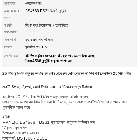
প্রান্তিক:
এক্সটেনশন রিং
জন্য ব্যবহার
BS4568 BS31 জিআই কন্ডুইট
করুন:
ইএমটি
বিশেষ করে ভিয়েতনাম ও ইন্দোনিসিয়ায়
আইএমসি:
সঙ্গে আসা:
কভার এবং গসকেট ছাড়া
তরবার:
র‌্যানলিক বা OEM
হট ডিপ সার্কুলার জংশন বক্স
4 হোল থ্রেডেড সার্কুলার বক্সস
লক্ষণীয় করা:
,
,
বিএস 4568 কন্ডুইট সার্কুলার জংশন বক্স
25 মিমি লুপিং-ইন সার্কুলার বক্সগুলি এক হোল থেকে চার হোল থ্রেডেড হট ডিপ গ্যালভেনাইজড 25 মিমি গভীর
একটি উপায়, দ্বিপথ, কোণ উপায় এবং চার দিকের সমস্ত উপলব্ধ
আমাদের 20 মিমি থেকে 50 মিমি পর্যন্ত সমস্ত আকার রয়েছে
সমস্ত ম্যালেবলযোগ্য বিজ্ঞপ্তি বাক্স সি / ডাব্লু কভার এবং গসকেটগুলি অর্ডার দেওয়ার পরে
পুনরুক্তি আশা করে
বর্ণনা:
RANLIC BS4568 / BS31 ম্যাললেবল সার্কুলার টার্মিনাল বক্স
চিহ্নিত: র‌্যানলিক
উপাদান: ক্ষয়যোগ্য আয়রন
স্ট্যান্ডার্ড: BS4568 / BS31