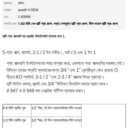
ব্যবহার:
রুফিন
তরবার:
axwill বা OEM
বেধ:
1.60MM
1.60 মিমি বেধ মাল্টি গ্যাং বক্সস
দস্তা লেপযুক্ত মাল্টি গ্যাং বক্সস
স্টিল কয়েল মাল্টি গ্যাং বক্সস
লক্ষণীয় করা:
,
,
মাল্টি-গ্যাং বাক্সগুলি বহু ওয়্যারিং ডিভাইসগুলি ব্যবহার করে 1.
5-গ্যাং বাক্স, ঝালাই, 2-1 / 2 ইন গভীর।, আট / 3 এবং 1 ইন 1
গ্যাং বাক্সগুলি ইনস্টলেশনের সময় সাশ্রয় করে, একসাথে গ্যাং বাক্সগুলির দরকার নেই।
বিভিন্ন তারের পদ্ধতি ব্যবহারের জন্য 3/4 "এবং 1" কেন্দ্রীভূত কেও রয়েছে O
নীচের KO প্যাটার্ন, 3-1 / 2 "এবং 2-3 / 4" বাক্সের উভয় প্রান্তে।
দুটি স্টাইল কভার, ফ্ল্যাট এবং 3/4 "উত্থিত ডিভাইস কভার গ্রহণ করে।
# 947 বা # 949 কম ভোল্টেজ পার্টিশন ব্যবহার করুন।
0.8 মিমি প্রাচীর পুরু
1/2 "উচ্চ, হট ডিপ গ্যালভানাইজড স্টিল কয়েল
1.0 মিমি প্রাচীর পুরু
1/2 "উচ্চ, হট ডিপ গ্যালভানাইজড স্টিল কয়েল