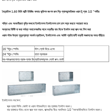
বৈদ্যুতিক 1.60 মিমি মাল্টি-ইউজিং কভার কন্ডিশন জংশন বক্স প্রি গ্যালভান্সাইজড ওয়ান টু গ্যাং 1/2 "গভীর
শক্তি এবং অনমনীয়তা বৃদ্ধি শুকনো ইনস্টলেশন ইনস্টলেশন চাপ চাপ সহ্য করতে সহায়তা করে
অন্যদের নির্দিষ্ট না করা পর্যন্ত সমাবেশগুলির সাথে বন্ধনীর বাম দিকে ইনস্টল করা বাক্স সহ শিপ করা
ওয়াল স্টাড উন্নত সুদূরপ্রান্ত সমর্থন ড্রাইভল, ইনস্টলেশন এবং আউট প্রতিযোগী বন্ধনী সঞ্চালনের সময় দাঁড়িয়ে
16 "স্টুড স্পেসিং
স্টপ প্লেট দিয়ে এসো
24 "স্টুড স্পেসিং
হাতা প্রসারক
স্ব-সামঞ্জস্যযোগ্য প্রাক-ফ্যাব রিং
প্রতিরক্ষামূলক প্লেট বক্স প্লেট
ইনস্টলেশন পদক্ষেপ:
স্ক্রু দ্বারা সিলিং জোস্ট বা ওয়াল স্টাডগুলিতে বার হ্যাঙ্গার ইনস্টল করুন।
বার হ্যাঙ্গারে স্টাড থেকে স্ক্রু অফ করুন, বাক্সগুলির নীচে অবস্থিত 1/2 "নকআউটগুলিতে ইনস্টল করুন।