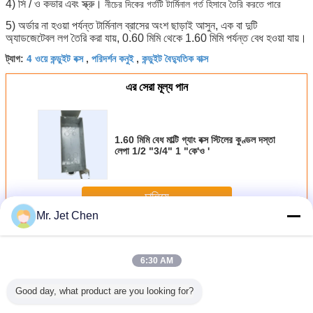
4) সি / ও কভার এবং স্ক্রু।
নীচের দিকের গর্তটি টার্মিনাল গর্ত হিসাবে তৈরি করতে পারে
5) অর্ডার না হওয়া পর্যন্ত টার্মিনাল ব্রাসের অংশ ছাড়াই আসুন, এক বা দুটি
অ্যাডজেটেবল লগ তৈরি করা যায়, 0.60 মিমি থেকে 1.60 মিমি পর্যন্ত বেধ হওয়া যায়।
4 ওয়ে কন্ডুইট বক্স
পরিদর্শন কনুই
কন্ডুইট বৈদ্যুতিক বাক্স
ট্যাগ:
,
,
এর সেরা মূল্য পান
1.60 মিমি বেধ মাল্টি গ্যাং বক্স স্টিলের কুণ্ডল দস্তা
লেপা 1/2 "3/4" 1 "কে'ও '
চালিয়ে
Mr. Jet Chen
নালী জংশন বক্স
অধিক
6:30 AM
Good day, what product are you looking for?
ব্র্যাঞ্চ এবং
সিলিং ফ্যান আউটলেট বক্স
সিলিং ফ্যান ব্রেস এবং
ইউএল তালিকাভুক্ত
3 4 গ্যাং মাউন্ট