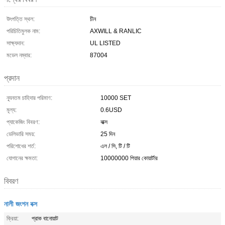
উৎপত্তি স্থল:
চীন
পরিচিতিমুলক নাম:
AXWILL & RANLIC
সাক্ষ্যদান:
UL LISTED
মডেল নম্বার:
87004
প্রদান
ন্যূনতম চাহিদার পরিমাণ:
10000 SET
মূল্য:
0.6USD
প্যাকেজিং বিবরণ:
বাক্স
ডেলিভারি সময়:
25 দিন
পরিশোধের শর্ত:
এল / সি, টি / টি
যোগানের ক্ষমতা:
10000000 পিয়ার কোয়ার্টার
বিবরণ
নালী জংশন বক্স
ক্রিয়া:
প্রাক বানোয়াট