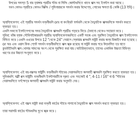
উপরের সমস্ত 5 বার হ্যাঙ্গার প্রাচীর স্টাড বা সিলিং জোস্টগুলিতে ধাতব বাক্স সহ ইনস্টল করা আছে।
যখন কোনও প্রাচীরে কোনও ফিক্সিং / লুমিনায়ারকে সমর্থন করার উদ্দেশ্যে, লোডের ক্ষমতা 6 কেজি (13 ইবি)।
অ্যাপ্লিকেশন: এই প্রাচীর সমর্থন বন্ধনীগুলি orর বা কংক্রিট ফর্মগুলি থেকে বৈদ্যুতিক বাক্সগুলিকে সমর্থন করতে
ব্যবহৃত হয়।
এগুলি শুকনো ইনস্টলেশনের সময় বৈদ্যুতিক বাক্সগুলি প্রাচীর গহ্বরে ফিরে ঠেকানো থেকেও সহায়তা করে।
সুবিধা: ভাঁজ ব্যাক স্টেবিলাইজারগুলি প্রাচীর অ্যাপ্লিকেশনগুলিতে একটি সহজ এবং সুরক্ষিত বৈদ্যুতিক বাক্স ইনস্টলেশন
নিশ্চিত করে।এগুলি ওওরের উপরে 12 "থেকে 24" দেয়ালে স্কোয়ার বক্সগুলি মাউন্ট করার জন্য ডিজাইন করা হয়েছে।
or অর এবং ওয়াল কিক প্লেট সমর্থন বন্ধনীগুলিতে বাক্স স্ক্রু রয়েছে যা মাউন্ট করার পরে উদ্ভাসিত হয় যাতে
কন্ডউইটগুলি বাক্স খোলার সামনের অংশ থেকে সুরক্ষিত করা যায়।অতিরিক্তভাবে, তাদের একাধিক উচ্চতা বিভিন্ন
ধরণের nর উচ্চতা সংযুক্ত করে।
অ্যাপ্লিকেশন: এই বহু-বাক্সের মাউন্টিং বন্ধনীগুলি স্টাডের দেয়ালগুলিতে জলবাহী বাক্সগুলি সুরক্ষিত করতে ব্যবহৃত হয়।
সুবিধাগুলি: মাল্টি বক্স মাউন্টিং বন্ধনীগুলি ইনস্টলারটিকে দ্রুত এবং সহজেই 4 ", 4-11 / 16" বা 6 "স্টাডের
দেয়ালগুলিতে বর্গক্ষেত্র জলবাহী বাক্সগুলি মাউন্ট করার অনুমতি দেয়।
অ্যাপ্লিকেশন: এই বাক্সে মাউন্ট করা বন্ধনী কাঠের স্টাডে লাগানো বৈদ্যুতিক বাক্স সমর্থন করতে ব্যবহৃত হয়।
তারা সরাসরি কাঠের স্টাডগুলির মুখে স্ক্রু করে।