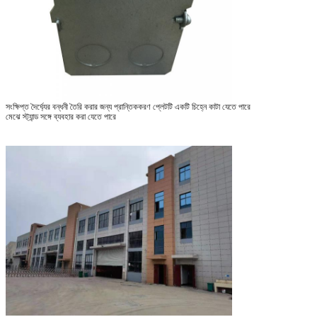
সংক্ষিপ্ত দৈর্ঘ্যের বন্ধনী তৈরি করার জন্য প্রান্তিককরণ প্লেটটি একটি চিহ্নে কাটা যেতে পারে
মেঝে স্ট্যান্ড সঙ্গে ব্যবহার করা যেতে পারে