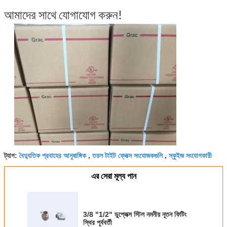
আমাদের সাথে যোগাযোগ করুন!
বৈদ্যুতিক প্রবাহের আনুষাঙ্গিক
তরল টাইট ফ্লেক্স সংযোজকগুলি
স্কুইজ সংযোগকারী
ট্যাগ:
,
,
এর সেরা মূল্য পান
3/8 "1/2" ডুপ্লেক্স স্টিল নমনীয় নূতন ফিটিং
স্থির পূর্ববর্তী