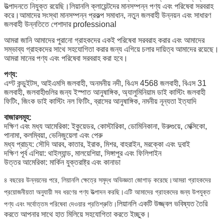
উত্পাদনতে নিযুক্ত রয়েছি।লিয়ানলি ক্লায়েন্টদের মানসম্পন্ন পণ্য এবং পরিষেবা সরবরাহ
করে।আমাদের সংস্থা মানসম্পন্ন প্রকল্প সমাধান, নতুন জলবাহী উন্নয়ন এবং সাধারণ
জলবাহী উন্নতিতে পেশাদার professional
আমরা জানি আমাদের পুরানো গ্রাহকদের একই পরিষেবা সরবরাহ করার এবং আমাদের
সম্ভাব্য গ্রাহকদের সাথে সহযোগিতা করার জন্য এগিয়ে চলার দায়িত্ব আমাদের রয়েছে।
আমরা মানের পণ্য এবং পরিষেবা সরবরাহ করা হবে।
পণ্য:
এম্ট কন্ডুইটস, আইএমসি জলবাহী, অনমনীয় নদী, বিএস 4568 জলবাহী, বিএস 31
জলবাহী, জলবাহীগুলির জন্য ইস্পাত আনুষাঙ্গিক, অ্যালুমিনিয়াম ডাই কাস্টিং জলবাহী
ফিটিং, জিংক ডাই কাস্টিং নল ফিটিং, ব্রাসের আনুষাঙ্গিক, নমনীয় নূন্যতা ইত্যাদি
বাজারসমূহ:
দক্ষিণ এবং মধ্য আমেরিকা: ইকুয়েডর, কোস্টারিকা, ডোমিনিকানা, উরুগুয়ে, মেক্সিকো,
পানামা, কলম্বিয়া, ভেনিজুয়েলা এবং পেরু
মধ্য প্রাচ্য: সৌদি আরব, কাতার, ইরাক, মিশর, বাহরাইন, মরক্কো এবং দুবাই
দক্ষিণ পূর্ব এশিয়া: থাইল্যান্ড, মালয়েশিয়া, সিঙ্গাপুর এবং ফিলিপাইন
উত্তর আমেরিকা: মার্কিন যুক্তরাষ্ট্র এবং কানাডা
৪ বছরের উন্নয়নের পরে, লিয়ানলি ক্ষেত্রে সমৃদ্ধ অভিজ্ঞতা জোগাড় করেছে।আমরা গ্রাহকদের
প্রয়োজনীয়তা অনুযায়ী সব ধরণের পণ্য উত্পাদন করছি।এটি আমাদের গ্রাহকদের জন্য উপযুক্ত
লিয়ানলি একটি উজ্জ্বল ভবিষ্যত তৈরি
পণ্য এবং সর্বোত্তম পরিষেবা দেওয়ার প্রতিশ্রুতি।
করতে আপনার সাথে হাত মিলিয়ে সহযোগিতা করতে ইচ্ছুক।