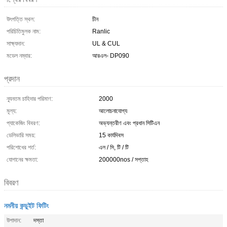
উৎপত্তি স্থল:
চীন
পরিচিতিমুলক নাম:
Ranlic
সাক্ষ্যদান:
UL & CUL
মডেল নম্বার:
আরএল- DP090
প্রদান
ন্যূনতম চাহিদার পরিমাণ:
2000
মূল্য:
আলোচনাযোগ্য
প্যাকেজিং বিবরণ:
অভ্যন্তরীণ এবং প্রধান সিটিএন
ডেলিভারি সময়:
15 কার্যদিবস
পরিশোধের শর্ত:
এল / সি, টি / টি
যোগানের ক্ষমতা:
200000nos / সপ্তাহ
বিবরণ
নমনীয় কন্ডুইট ফিটিং
উপাদান:
দস্তা