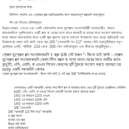
অন্দর ব্যবহারের জন্য
ফিলিপস, স্লটেড এবং স্কোয়ার স্ক্রু ড্রাইভারগুলির সাথে সামঞ্জস্যপূর্ণ স্ক্রুগুলি অন্তর্ভুক্ত
উল এবং সিএসএ তালিকাভুক্ত
বিএক্স-ফ্লেক্স, এনএম এবং এমসি কেবলগুলির জন্য ডুপ্লেক্স সংযোগকারীটি অভ্যন্তরীণ, শুকনো
জায়গাগুলিতে সুরক্ষিতভাবে একটি বাক্স বা ঘেরের সাথে ধাতব জলবাহী বা তারের সাথে সংযোগ স্থাপনের
জন্য শুকনো জায়গাগুলির জন্য একটি স্ক্রু ক্ল্যাম্প ধরণের সমাবেশ উপস্থাপন করে।জারা প্রতিরোধী এবং
নির্ভরযোগ্য দস্তা ডাই কাস্ট থেকে গড়া;3/8 "নোকআউট সহ 1/2" আকার।ফিট অ্যালুমিনিয়াম মসৃণ
এক্সট্রুড এমসি, পরিসীমা .210 থেকে .500।উল তালিকাভুক্ত এবং জীবনের গ্যারান্টিযুক্ত।
ফ্লেক্স ডুপ্লেক্স বক্স সংযোজকগুলি 1 স্ক্রু 3/8 সেট করুন "- জিংক ডাই কাস্ট - ফ্লেক্স
ডুপ্লেক্স বক্স সংযোজকগুলি কেবল স্টিল বাক্সে বা অন্য ধাতব ঘেরের সাথে নমনীয় ধাতব
কন্ডুইট, এসি, এমসি, বা এনএম শিথেল কেবলের দুটি টুকরো সংযোগ করতে ব্যবহৃত হয়
only একটি নকআউট খোলার
ফ্লেক্স ডুপ্লেক্স বক্স সংযোজকগুলি - জিংক ডাই কাস্ট 1 সেট স্ক্রু 3/8 "বৈশিষ্ট্যগুলির মধ্যে রয়েছে:
কেবলমাত্র একটি নকআউট খোলার সময় স্টিল বক্স বা অন্যান্য ধাতব ঘেরে দুটি টুকরো ফ্লেক্সিবল মেটালিক
কন্ডুইট, এসি, এমসি, বা এনএম শিথেল কেবলটি সংযোগ করতে ব্যবহার করুন:
14/2 এর মাধ্যমে 12/3 এনএম
14/2 এর মাধ্যমে 10/4 এসি
14/2 এর মাধ্যমে 10/3 এমসি
3/8 "এফএমসি
3/8 "আকারটি 1/2 ফিট করে" নকআউট
1 স্ক্রু নকশা
কম্বো হেড স্ক্রু
জিঙ্ক ডাই কাস্ট
কুলাস তালিকাভুক্ত