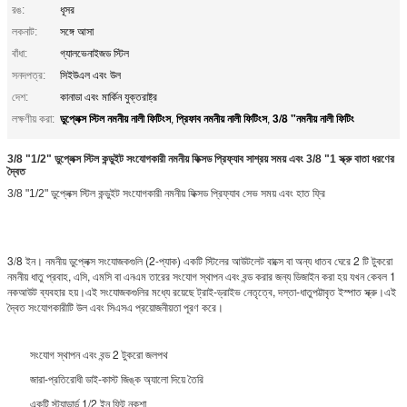
রঙ:
ধূসর
লকনাট:
সঙ্গে আসা
বাঁধা:
গ্যালভেনাইজড স্টিল
সনদপত্র:
সিইউএল এবং উল
দেশ:
কানাডা এবং মার্কিন যুক্তরাষ্ট্র
ডুপ্লেক্স স্টিল নমনীয় নালী ফিটিংস
প্রিফাব নমনীয় নালী ফিটিংস
3/8 "নমনীয় নালী ফিটিং
লক্ষণীয় করা:
,
,
3/8 "1/2" ডুপ্লেক্স স্টিল কন্ডুইট সংযোগকারী নমনীয় ফিক্সড প্রিফ্যাব সাশ্রয় সময় এবং 3/8 "1 স্ক্রু বাতা ধরণের
দ্বৈত
3/8 "1/2" ডুপ্লেক্স স্টিল কন্ডুইট সংযোগকারী নমনীয় ফিক্সড প্রিফ্যাব সেভ সময় এবং হাত ফ্রি
3/8 ইন। নমনীয় ডুপ্লেক্স সংযোজকগুলি (2-প্যাক) একটি স্টিলের আউটলেট বাক্সে বা অন্য ধাতব ঘেরে 2 টি টুকরো
নমনীয় ধাতু প্রবাহ, এসি, এমসি বা এনএম তারের সংযোগ স্থাপন এবং বন্ড করার জন্য ডিজাইন করা হয় যখন কেবল 1
নকআউট ব্যবহার হয়।এই সংযোজকগুলির মধ্যে রয়েছে ট্রাই-ড্রাইভ নেতৃত্বে, দস্তা-ধাতুপট্টাবৃত ইস্পাত স্ক্রু।এই
দ্বৈত সংযোগকারীটি উল এবং সিএসএ প্রয়োজনীয়তা পূরণ করে।
সংযোগ স্থাপন এবং বন্ড 2 টুকরো জলপথ
জারা-প্রতিরোধী ডাই-কাস্ট জিঙ্ক অ্যালো দিয়ে তৈরি
একটি স্ট্যান্ডার্ড 1/2 ইন ফিট নকশা