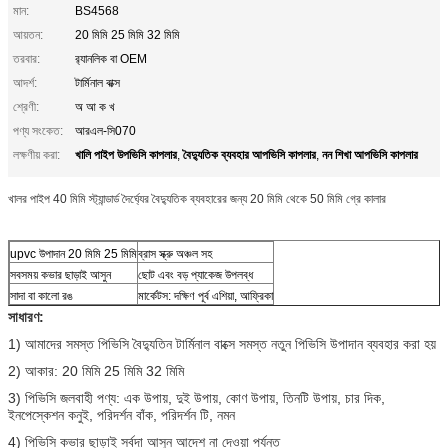
মান:
BS4568
আয়তন:
20 মিমি 25 মিমি 32 মিমি
তরবার:
র‌্যানলিক বা OEM
আদর্শ:
টার্মিনাল বাক্স
শ্রেণী:
অ আ ক খ
পণ্য সংকেত:
আরএল-সি070
খালি পাইপ উপভিসি কাপলার
বৈদ্যুতিক ব্যবহার আপভিসি কাপলার
নন শিখা আপভিসি কাপলার
লক্ষণীয় করা:
,
,
খালর পাইপ 40 মিমি স্ট্যান্ডার্ড দৈর্ঘ্যের বৈদ্যুতিক ব্যবহারের জন্য 20 মিমি থেকে 50 মিমি গ্রে কালার
upvc উপাদান 20 মিমি 25 মিমি
ব্রাস স্ক্রু অঞ্চল সহ
সবসময় কভার ছাড়াই আসুন
ছোট এবং বড় প্যাকেজ উপলব্ধ
সাদা বা কালো রঙ
মার্কেটস: দক্ষিণ পূর্ব এশিয়া, আফ্রিকা
সাধারণ:
1) আমাদের সমস্ত পিভিসি বৈদ্যুতিন টার্মিনাল বাক্সে সমস্ত নতুন পিভিসি উপাদান ব্যবহার করা হয়
2) আকার: 20 মিমি 25 মিমি 32 মিমি
3) পিভিসি জলবাহী পণ্য: এক উপায়, দুই উপায়, কোণ উপায়, তিনটি উপায়, চার দিক,
ইনপেস্কেশন কনুই, পরিদর্শন বাঁক, পরিদর্শন টি, নমন
4) পিভিসি কভার ছাড়াই সর্বদা আসুন আদেশ না দেওয়া পর্যন্ত