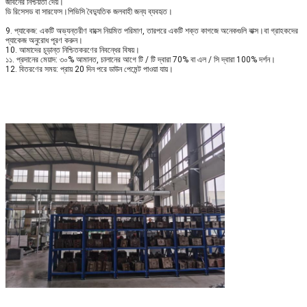
জীবনের নিশ্চয়তা দেয়।
ডি রিসেসড বা সারফেস।পিভিসি বৈদ্যুতিক জলবাহী জন্য ব্যবহৃত।
9. প্যাকেজ: একটি অভ্যন্তরীণ বাক্সে নিয়মিত পরিমাণ, তারপরে একটি শক্ত কাগজে অনেকগুলি বাক্স।বা গ্রাহকদের
প্যাকেজ অনুরোধ পূরণ করুন।
10. আমাদের চূড়ান্ত নিশ্চিতকরণের নিবন্ধের বিষয়।
১১. প্রদানের মেয়াদ: ৩০% আমানত, চালানের আগে টি / টি দ্বারা 70% বা এল / সি দ্বারা 100% দর্শন।
12. বিতরণের সময়: প্রায় 20 দিন পরে ডাউন পেমেন্ট পাওয়া যায়।