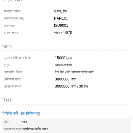
উৎপত্তি স্থল:
হংকজু, চীন
পরিচিতিমুলক নাম:
RANLIC
সাক্ষ্যদান:
ISO9001
মডেল নম্বার:
আরএল-সি070
প্রদান
ন্যূনতম চাহিদার পরিমাণ:
15000 টুকরা
মূল্য:
আলোচনাযোগ্য
প্যাকেজিং বিবরণ:
পিই ফিল্ম ছোট প্যাকেজ আউট কার্টন
ডেলিভারি সময়:
3000000 পাইস
যোগানের ক্ষমতা:
3000000 পাইস / 30 দিন
বিবরণ
পিভিসি নালী এবং জিনিসপত্র
রঙিন:
সাদা
ব্যবহারের জন্য:
প্লাস্টিকের নালীর পাইপ