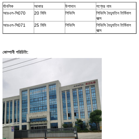
র্যানলিক
আকার
উপাদান
পণ্যের নাম
আরএল-সি070
20 মিমি
পিভিসি
পিভিসি বৈদ্যুতিন টার্মিনাল
বাক্স
আরএল-সি071
25 মিমি
পিভিসি
পিভিসি বৈদ্যুতিন টার্মিনাল
বাক্স
কোম্পানী পরিচিতি: