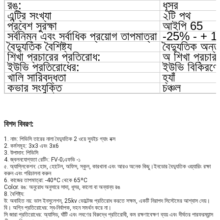
রঙ:
ধূসর
এন্ট্রি সংখ্যা
২টি পথ
প্রবেশ সুরক্ষা
আইপি 65
সর্বনিম্ন এবং সর্বাধিক প্রয়োগ তাপমাত্রা
-25% - + 1
বৈদ্যুতিক বৈশিষ্ট্য
বৈদ্যুতিক অন্তর
শিখা প্রচারের প্রতিরোধ:
অ শিখা প্রচা
ইউভি প্রতিরোধের:
ইউভি বিকিরণে
খালি সারিবদ্ধতা
হ্যাঁ
কভার সংযুক্তি
চঞ্চল
বিশদ বিবরণ:
1. নাম:
পিভিসি তারের নালা বৈদ্যুতিক 2 ওয়ে স্যুইচ গ্যাং বক্স
2. কর্মসমূহ: 3x3 এবং 3x6
3. উপাদান: পিভিসি
4. জ্বলনযোগ্যতা রেটিং: FV-0;এফভি -১
৫. অ্যাপ্লিকেশন: হোম, হোটেল, অফিস, স্কুল, কারখানা এবং আরও অনেক কিছু।ইনডোর বৈদ্যুতিক ওয়্যারিং রক্ষা
করুন এবং পরিচালনা করুন
6. কাজের তাপমাত্রা: -40ºC থেকে 65ºC
Color. রঙ: অনুরোধ অনুসারে সাদা, ধূসর, কালো বা অন্যান্য রঙ
8. বৈশিষ্ট্য:
উ: অবাহিত নয়: ভাল ইনসুলেশন, 25kv ভোল্টেজ প্রতিরোধ করতে সক্ষম, একটি নিরাপদ সিস্টেমের আশ্বাস দেয়।
বি। অগ্নি প্রতিরোধের: স্ব-নির্বাপক, দহন সমর্থন করে না।
সি জারা প্রতিরোধের: অ্যাসিড, ঘাঁটি এবং লবণের বিরুদ্ধে প্রতিরোধী, কম রক্ষণাবেক্ষণ ব্যয় এবং দীর্ঘতর পারফরম্যান্স