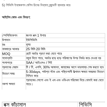
5) পিভিসি ইনজেকশন মেশিন চিনের বিখ্যাত ব্র্যান্ডটি ব্যবহার করে
আইটেম কোড এবং বিবরণ:
স্পেসিফিকেশন
জংশন বক্স 1 উপায়
উপাদান
ইউপিভিসি
রঙ
ধূসর
নামমাত্র আকার
25 মিমি 20 মিমি
ছোট অর্ডার গ্রহণ করা যেতে পারে
MOQ
পদোন্নতি
নমুনা দিতে পারে, অর্ডার ছাড় ছাড় পরিমাণের উপর নির্ভর করে দেওয়া হয়
শংসাপত্র
SAA / আইএসও / সিই
প্রদানের মেয়াদ
টি / টি, এলসি, 30% আমানত, জাহাজের আগে ভারসাম্য শেষ করতে হবে
5-30days, পর্যাপ্ত স্টক এবং শক্তিশালী উত্পাদন ক্ষমতা সময়মত বিতরণ
বিতরণ সময়
নিশ্চিত করে
গ্রাহকের লোগো এবং ই এম এবং ওডিএম পরিষেবা দিয়ে খোদাই করা যেতে
নকশা ক্ষমতা
পারে।
বক্স কাঁচামাল
পিভিসি