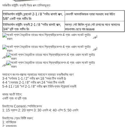
সর্বজনীন মাউন্টিং বন্ধনী স্থির বক্স তালিকাভুক্ত
ইউনিভার্সাল মাউন্টিং ব্র্যাকেট 2-1 / 8 "গভীর ঝালাই বাক্স,
কেবলটি আমদানিকারক দ্বারা সরবরাহ করা উচিত
5/8" একটি গ্যাং মাটির রিং
ইউনিভার্সাল মাউন্টিং বন্ধনী 2-1 / 8 "গভীর ঝালাই বাক্স,
সমস্ত সেট জিনিস পুরো সেট চালানের সাথে আমাদের
3/4" দুটি গ্যাং মাটির রিং
কারখানায় ছেড়ে যায় leave
اور
اور
اور
اور
সমাবেশে জংশন-বাক্সের প্রকারের সমাবেশে ব্যবহৃত বন্ধনীগুলির ধরণ
3-4 "বর্গাকার 1-1 / 2" গভীর বক্স 18 "লম্বা টিক বন্ধনী b
4-4 "স্কোয়ার 2-1 / 8" গভীর বক্স 24 "লম্বা টিক বন্ধনী
5-4-11 / 16 "বর্গ 2-1 / 8" গভীর বাক্স ইউনি-ফ্যাব স্ট্যান্ডার্ড বন্ধনী
কাদার আংটি টাইপ:
একটি গ্যাং বা দুটি গ্যাং
ডিভাইসের Corrent স্পেসিফিকেশন
1: 15 স্যাম্প 2: 20 ম্যাম্প 3: 30 এমপি 4: 40 এম্পি 5: 50 এমপি
ডিভাইসের গ্রেড নির্দিষ্ট করুন:
1: বাণিজ্যিক
2: হাসপাতাল