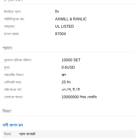
উৎপত্তি স্থল:
চীন
পরিচিতিমুলক নাম:
AXWILL & RANLIC
সাক্ষ্যদান:
UL LISTED
মডেল নম্বার:
87004
প্রদান
ন্যূনতম চাহিদার পরিমাণ:
10000 SET
মূল্য:
0.6USD
প্যাকেজিং বিবরণ:
বাক্স
ডেলিভারি সময়:
25 দিন
পরিশোধের শর্ত:
এল / সি, টি / টি
যোগানের ক্ষমতা:
10000000 পিয়ার কোয়ার্টার
বিবরণ
নালী জংশন বক্স
ক্রিয়া:
প্রাক বানোয়াট