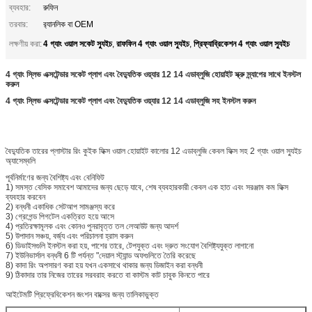
ব্যবহার:
রুফিন
তরবার:
র‌্যানলিক বা OEM
4 গ্যাং ওয়াল সকেট স্যুইচ
রাফফিন 4 গ্যাং ওয়াল স্যুইচ
প্রিফ্যাব্রিকেশন 4 গ্যাং ওয়াল স্যুইচ
লক্ষণীয় করা:
,
,
4 গ্যাং স্লিভ এক্সটেন্ডার সকেট প্লাগ এবং বৈদ্যুতিক ওয়্যার 12 14 এডাব্লুজি হোয়াইট স্ক্রু স্ন্যাপের সাথে ইনস্টল
করুন
4 গ্যাং স্লিভ এক্সটেন্ডার সকেট প্লাগ এবং বৈদ্যুতিক ওয়্যার 12 14 এডাব্লুজি সহ ইনস্টল করুন
বৈদ্যুতিক তারের প্লাস্টার রিং কুইক ফিক্স ওয়াল হোয়াইট কালোর 12 এডাব্লুজি কেবল ফিক্স সহ 2 গ্যাং ওয়াল স্যুইচ
অ্যাসেম্বলি
পূর্বনির্মাণের জন্য বৈশিষ্ট্য এবং বেনিফিট
1) সমস্ত বেসিক সমাবেশ আমাদের জন্য ছেড়ে যাবে, শেষ ব্যবহারকারী কেবল এক হাত এবং সরঞ্জাম কম ফিক্স
ব্যবহার করবেন
2) বন্ধনী একাধিক সেটআপ সামঞ্জস্য করে
3) গ্রেগেন্ড পিগটেল একত্রিত হয়ে আসে
4) প্রতিরক্ষামূলক এবং কোনও পুনরাবৃত্ত তল লেআউট জন্য আদর্শ
5) উপাদান সঞ্চয়, বর্জ্য এবং পরিচালনা হ্রাস করুন
6) ডিভাইসগুলি ইনস্টল করা হয়, পাশের তারে, টেপযুক্ত এবং দ্রুত সংযোগ বৈশিষ্ট্যযুক্ত লাগানো
7) ইউনিভার্সাল বন্ধনী 6 টি পর্যন্ত "দেয়াল স্ট্যান্ড অফগুলিতে তৈরি করেছে
8) কাদা রিং অপসারণ করা হয় যখন একসাথে থাকার জন্য ডিজাইন করা বন্ধনী
9) ঠিকাদার তার নিজের তারের সরবরাহ করতে বা কাস্টম কাট চাবুক কিনতে পারে
আইটেমটি প্রিফ্রেবিকেশন জংশন বাক্সের জন্য তালিকাভুক্ত