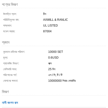
পণ্যের বিবরণ
উৎপত্তি স্থল:
চীন
পরিচিতিমুলক নাম:
AXWILL & RANLIC
সাক্ষ্যদান:
UL LISTED
মডেল নম্বার:
87004
প্রদান
ন্যূনতম চাহিদার পরিমাণ:
10000 SET
মূল্য:
0.6USD
প্যাকেজিং বিবরণ:
বাক্স
ডেলিভারি সময়:
25 দিন
পরিশোধের শর্ত:
এল / সি, টি / টি
যোগানের ক্ষমতা:
10000000 পিয়ার কোয়ার্টার
বিবরণ
নালী জংশন বক্স