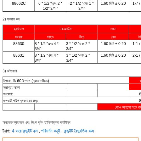
88662C
6 * 1/2 "এবং 2 *
2 * 1/2 "এবং 1 *
1.60 মিমি ± 0.20
1-7 /
1/2" 3/4 "
3/4"
2) স্কয়ার বক্স
ক্যাটালগ
নকআউটস
ওয়াল
সংখ্যা
সাইড
নীচে
বেধ
ইঞ
88630
8 * 1/2 "এবং 4 *
3 * 1/2 "এবং 2 *
1.60 মিমি ± 0.20
1-1 /
3/4"
3/4"
88631
8 * 1/2 "এবং 4 *
3 * 1/2 "এবং 2 *
1.60 মিমি ± 0.20
2-1 /
3/4"
3/4"
3) অষ্টকোণ
উপাদান: জি 60 ইস্পাত (প্রাক-সজ্জিত)
ক
সমাপ্ত: আঁকা
প্রয়োগ:
জলবাহী পাইপ ব্যবহারের জন্য
কোও আলসো হতে পা
অন্তরক ম্যালেবল এবং জিংক বুশিং তালিকাভুক্ত ক্যাটালগ
4 ওয়ে কন্ডুইট বক্স
পরিদর্শন কনুই
কন্ডুইট বৈদ্যুতিক বাক্স
ট্যাগ:
,
,