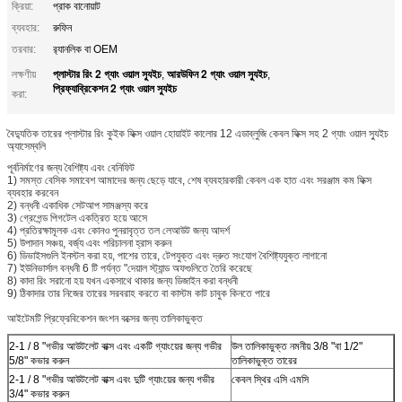
ক্রিয়া:
প্রাক বানোয়াট
ব্যবহার:
রুফিন
তরবার:
র‌্যানলিক বা OEM
প্লাস্টার রিং 2 গ্যাং ওয়াল স্যুইচ
আরউফিন 2 গ্যাং ওয়াল স্যুইচ
লক্ষণীয়
,
,
প্রিফ্যাব্রিকেশন 2 গ্যাং ওয়াল স্যুইচ
করা:
বৈদ্যুতিক তারের প্লাস্টার রিং কুইক ফিক্স ওয়াল হোয়াইট কালোর 12 এডাব্লুজি কেবল ফিক্স সহ 2 গ্যাং ওয়াল স্যুইচ
অ্যাসেম্বলি
পূর্বনির্মাণের জন্য বৈশিষ্ট্য এবং বেনিফিট
1) সমস্ত বেসিক সমাবেশ আমাদের জন্য ছেড়ে যাবে, শেষ ব্যবহারকারী কেবল এক হাত এবং সরঞ্জাম কম ফিক্স
ব্যবহার করবেন
2) বন্ধনী একাধিক সেটআপ সামঞ্জস্য করে
3) গ্রেগেন্ড পিগটেল একত্রিত হয়ে আসে
4) প্রতিরক্ষামূলক এবং কোনও পুনরাবৃত্ত তল লেআউট জন্য আদর্শ
5) উপাদান সঞ্চয়, বর্জ্য এবং পরিচালনা হ্রাস করুন
6) ডিভাইসগুলি ইনস্টল করা হয়, পাশের তারে, টেপযুক্ত এবং দ্রুত সংযোগ বৈশিষ্ট্যযুক্ত লাগানো
7) ইউনিভার্সাল বন্ধনী 6 টি পর্যন্ত "দেয়াল স্ট্যান্ড অফগুলিতে তৈরি করেছে
8) কাদা রিং সরানো হয় যখন একসাথে থাকার জন্য ডিজাইন করা বন্ধনী
9) ঠিকাদার তার নিজের তারের সরবরাহ করতে বা কাস্টম কাট চাবুক কিনতে পারে
আইটেমটি প্রিফ্রেবিকেশন জংশন বক্সের জন্য তালিকাভুক্ত
2-1 / 8 "গভীর আউটলেট বাক্স এবং একটি গ্যাংয়ের জন্য গভীর
উল তালিকাভুক্ত নমনীয় 3/8 "বা 1/2"
5/8" কভার করুন
তালিকাভুক্ত তারের
2-1 / 8 "গভীর আউটলেট বাক্স এবং দুটি গ্যাংয়ের জন্য গভীর
কেবল স্থির এসি এমসি
3/4" কভার করুন