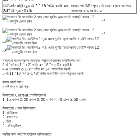
ইউনিভার্সাল মাউন্টিং ব্র্যাকেট 2-1 / 8 "গভীর ঝালাই বাক্স,
সমস্ত সেট জিনিস পুরো সেট চালানের সাথে আমাদের
3/4" দুটি গ্যাং মাটির রিং
কারখানায় ছেড়ে যায় leave
اور
اور
اور
اور
সমাবেশে জংশন-বাক্সের প্রকারের সমাবেশে ব্যবহৃত বন্ধনীগুলির ধরণ
3-4 "বর্গাকার 1-1 / 2" গভীর বক্স 18 "লম্বা টিক বন্ধনী b
4-4 "স্কোয়ার 2-1 / 8" গভীর বক্স 24 "লম্বা টিক বন্ধনী
5-4-11 / 16 "বর্গ 2-1 / 8" গভীর বাক্স ইউনি-ফ্যাব স্ট্যান্ডার্ড বন্ধনী
কাদার আংটি টাইপ:
একটি গ্যাং বা দুটি গ্যাং
ডিভাইসের Corrent স্পেসিফিকেশন
1: 15 স্যাম্প 2: 20 ম্যাম্প 3: 30 এমপি 4: 40 এম্পি 5: 50 এমপি
ডিভাইসের গ্রেড নির্দিষ্ট করুন:
1: বাণিজ্যিক
2: হাসপাতাল
3: শিল্প
4: রেসিডেন্টিয়াল
নমনীয় হ্রাস সর্বমোট স্ট্যান্ডার্ড তালিকাভুক্ত